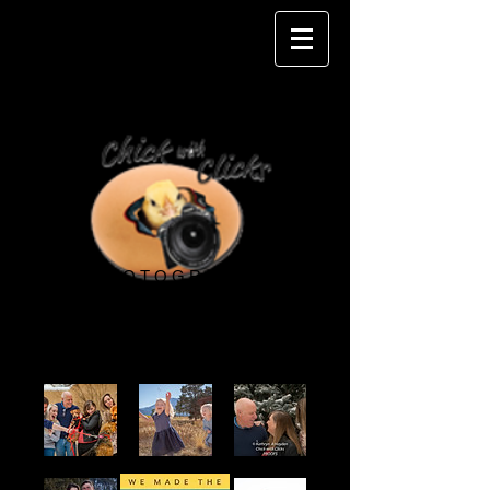
P H O T O G R A P H Y
PROOFS